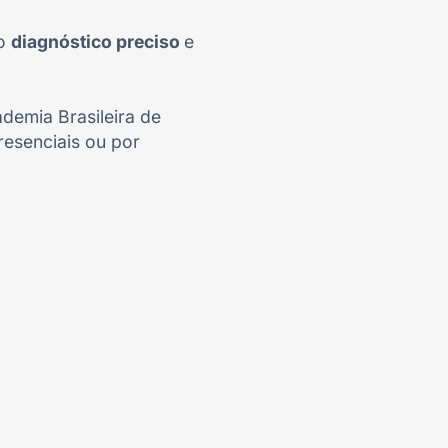
no
diagnóstico preciso
e
demia Brasileira de
resenciais ou por