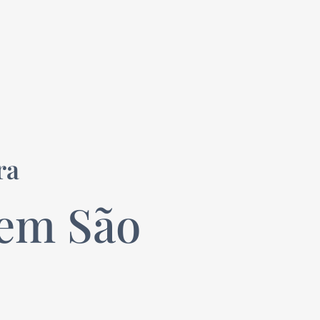
ra
em São