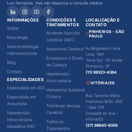
Luiz Fernando, mas não dispensa a consulta médica.
INFORMAÇÕES
CONDIÇÕES E
LOCALIZAÇÃO E
TRATAMENTOS
CONTATO
Sobre
PINHEIROS - SÃO
Acidente Vascular
PAULO
Neurologia
Cerebral (AVC)
Neurorradiologia
Av Brigadeiro Faria
Aneurisma Cerebral
Intervencionista
Lima, 1461
Enxaqueca e Dores
Torre Sul - 6º Andar
Blog
de Cabeça
Pinheiros, SP
Contato
(11) 99323-4364
Hipertensão
ESPECIALIDADES
Intracraniana
VITÓRIA/ES
Especialista em AVC
Hematoma Subdural
Rua Tenente Mário
Crônico
Especialista em
Francisco Brito, 420
Aneurisma
Trombose Venosa
- Sala 709
Cerebral
Hipertensão
Enseada do Suá -
Vitória/ES
Intracraniana
Todos os
(27) 98845-8356
Idiopática (HII)
Tratamentos