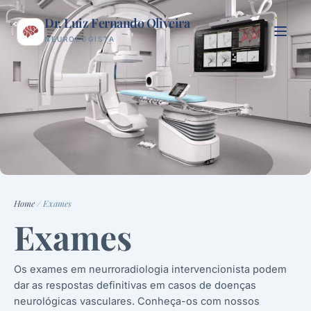
Ir
Dr. Luiz Fernando Oliveira
para
o
NEUROLOGISTA
conteúdo
Home
/
Exames
Exames
Os exames em neurroradiologia intervencionista podem
dar as respostas definitivas em casos de doenças
neurológicas vasculares. Conheça-os com nossos