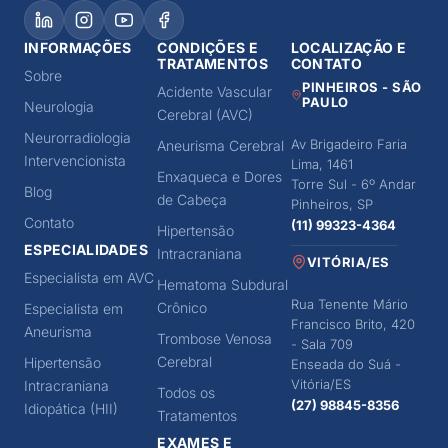
INFORMAÇÕES
CONDIÇÕES E
LOCALIZAÇÃO E
TRATAMENTOS
CONTATO
Sobre
PINHEIROS - SÃO
Acidente Vascular
PAULO
Neurologia
Cerebral (AVC)
Neurorradiologia
Av Brigadeiro Faria
Aneurisma Cerebral
Intervencionista
Lima, 1461
Enxaqueca e Dores
Torre Sul - 6º Andar
Blog
de Cabeça
Pinheiros, SP
Contato
(11) 99323-4364
Hipertensão
ESPECIALIDADES
Intracraniana
VITÓRIA/ES
Especialista em AVC
Hematoma Subdural
Rua Tenente Mário
Crônico
Especialista em
Francisco Brito, 420
Aneurisma
Trombose Venosa
- Sala 709
Cerebral
Hipertensão
Enseada do Suá -
Vitória/ES
Intracraniana
Todos os
(27) 98845-8356
Idiopática (HII)
Tratamentos
EXAMES E